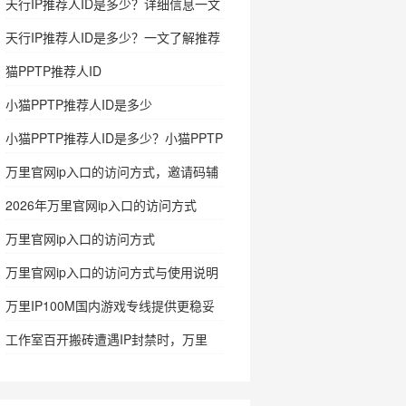
天行IP推荐人ID是多少？详细信息一文
看懂
天行IP推荐人ID是多少？一文了解推荐
人ID及使用信息
猫PPTP推荐人ID
小猫PPTP推荐人ID是多少
小猫PPTP推荐人ID是多少？小猫PPTP
怎么注册
万里官网ip入口的访问方式，邀请码辅
助确认入口
2026年万里官网ip入口的访问方式
万里官网ip入口的访问方式
万里官网ip入口的访问方式与使用说明
万里IP100M国内游戏专线提供更稳妥
的网络支持
工作室百开搬砖遭遇IP封禁时，万里
IP100M国内游戏专线的实用价值