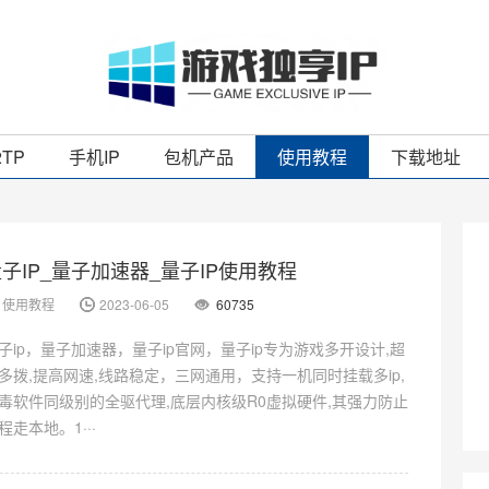
2TP
手机IP
包机产品
使用教程
下载地址
子IP_量子加速器_量子IP使用教程
使用教程
2023-06-05
60735
子ip，量子加速器，量子ip官网，量子ip专为游戏多开设计,超
多拨,提高网速,线路稳定，三网通用，支持一机同时挂载多ip,
毒软件同级别的全驱代理,底层内核级R0虚拟硬件,其强力防止
程走本地。1···