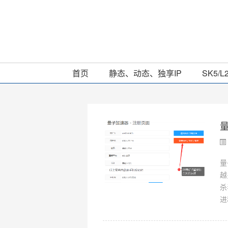
首页
静态、动态、独享IP
SK5/L
量
量
越
杀
进