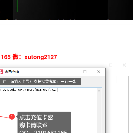
65 微：xutong2127