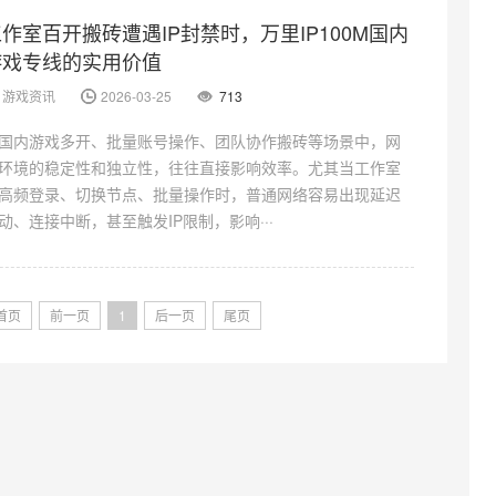
作室百开搬砖遭遇IP封禁时，万里IP100M国内
游戏专线的实用价值
游戏资讯
2026-03-25
713
国内游戏多开、批量账号操作、团队协作搬砖等场景中，网
环境的稳定性和独立性，往往直接影响效率。尤其当工作室
高频登录、切换节点、批量操作时，普通网络容易出现延迟
动、连接中断，甚至触发IP限制，影响···
首页
前一页
1
后一页
尾页