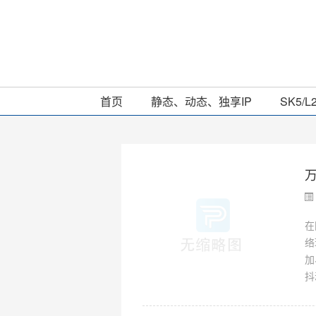
首页
静态、动态、独享IP
SK5/L
在
络
加
抖