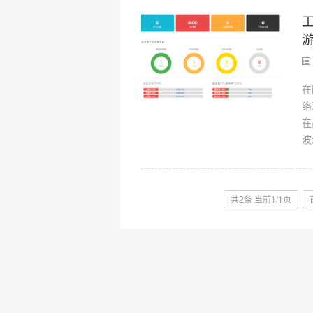
工
在
络
在
波
共2条 当前1/1页