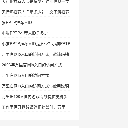
天行IP推荐人ID是多少？详细信息一文
看懂
天行IP推荐人ID是多少？一文了解推荐
人ID及使用信息
猫PPTP推荐人ID
小猫PPTP推荐人ID是多少
小猫PPTP推荐人ID是多少？小猫PPTP
怎么注册
万里官网ip入口的访问方式，邀请码辅
助确认入口
2026年万里官网ip入口的访问方式
万里官网ip入口的访问方式
万里官网ip入口的访问方式与使用说明
万里IP100M国内游戏专线提供更稳妥
的网络支持
工作室百开搬砖遭遇IP封禁时，万里
IP100M国内游戏专线的实用价值