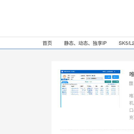
首页
静态、动态、独享IP
SK5/L
唯
唯
机
口
充