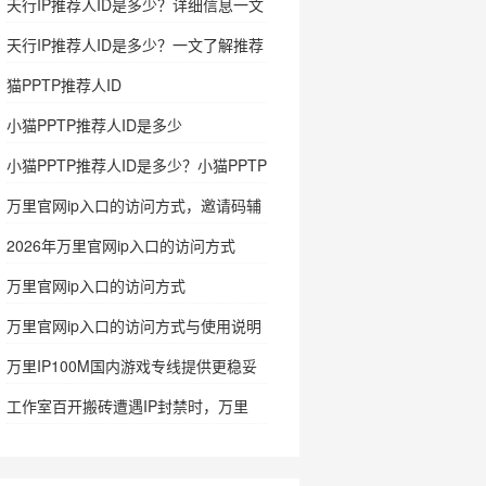
天行IP推荐人ID是多少？详细信息一文
看懂
天行IP推荐人ID是多少？一文了解推荐
人ID及使用信息
猫PPTP推荐人ID
小猫PPTP推荐人ID是多少
小猫PPTP推荐人ID是多少？小猫PPTP
怎么注册
万里官网ip入口的访问方式，邀请码辅
助确认入口
2026年万里官网ip入口的访问方式
万里官网ip入口的访问方式
万里官网ip入口的访问方式与使用说明
万里IP100M国内游戏专线提供更稳妥
的网络支持
工作室百开搬砖遭遇IP封禁时，万里
IP100M国内游戏专线的实用价值