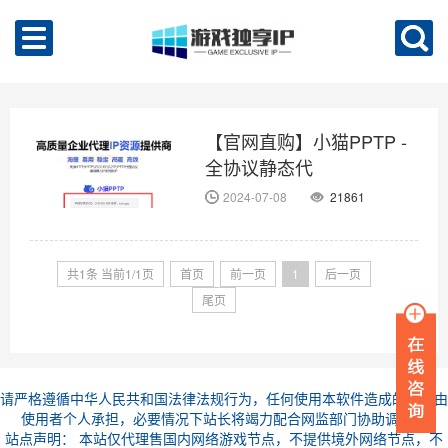
【官网直购】小猫PPTP -
全协议静态代
理/IPSK5/PPTP/L2TP一键
2024-07-08
21861
畅连！
共1条 当前1/1页
首页
前一页
1
后一页
尾页
请严格遵循中华人民共和国法律法规行为，任何使用本软件造成的后果由
使用者个人承担，必要情况下站长将竭力配合网监部门协助调查。
站点声明： 本站仅代理售国内网络游戏节点，不提供境外网络节点，不