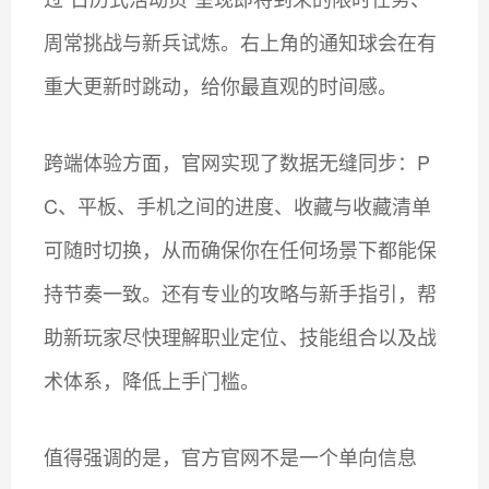
周常挑战与新兵试炼。右上角的通知球会在有
重大更新时跳动，给你最直观的时间感。
跨端体验方面，官网实现了数据无缝同步：P
C、平板、手机之间的进度、收藏与收藏清单
可随时切换，从而确保你在任何场景下都能保
持节奏一致。还有专业的攻略与新手指引，帮
助新玩家尽快理解职业定位、技能组合以及战
术体系，降低上手门槛。
值得强调的是，官方官网不是一个单向信息