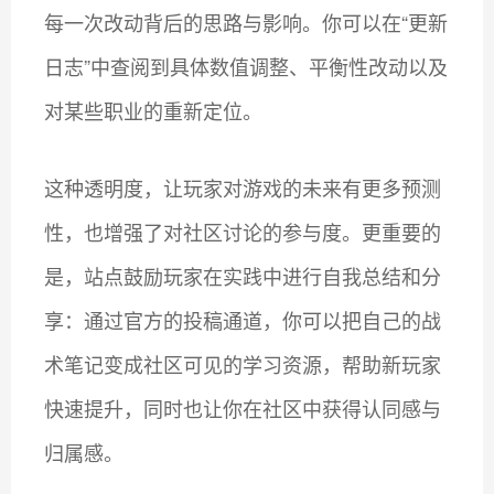
每一次改动背后的思路与影响。你可以在“更新
日志”中查阅到具体数值调整、平衡性改动以及
对某些职业的重新定位。
这种透明度，让玩家对游戏的未来有更多预测
性，也增强了对社区讨论的参与度。更重要的
是，站点鼓励玩家在实践中进行自我总结和分
享：通过官方的投稿通道，你可以把自己的战
术笔记变成社区可见的学习资源，帮助新玩家
快速提升，同时也让你在社区中获得认同感与
归属感。