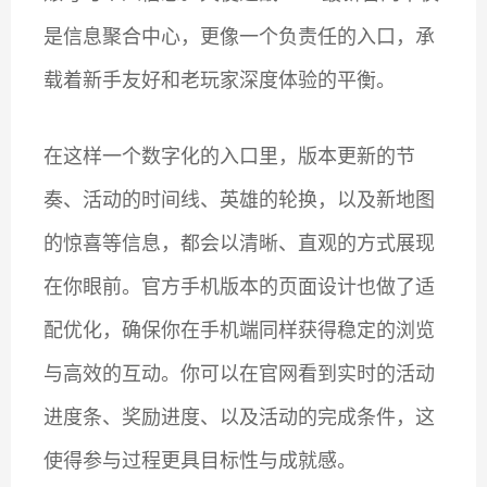
是信息聚合中心，更像一个负责任的入口，承
载着新手友好和老玩家深度体验的平衡。
在这样一个数字化的入口里，版本更新的节
奏、活动的时间线、英雄的轮换，以及新地图
的惊喜等信息，都会以清晰、直观的方式展现
在你眼前。官方手机版本的页面设计也做了适
配优化，确保你在手机端同样获得稳定的浏览
与高效的互动。你可以在官网看到实时的活动
进度条、奖励进度、以及活动的完成条件，这
使得参与过程更具目标性与成就感。