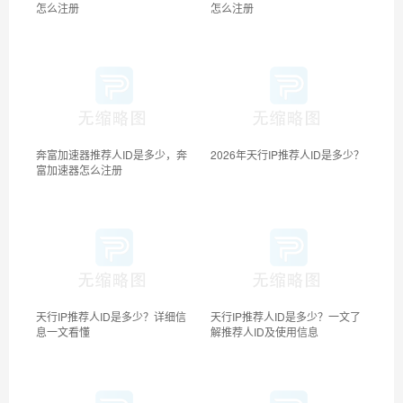
怎么注册
怎么注册
奔富加速器推荐人ID是多少，奔
2026年天行IP推荐人ID是多少？
富加速器怎么注册
天行IP推荐人ID是多少？详细信
天行IP推荐人ID是多少？一文了
息一文看懂
解推荐人ID及使用信息