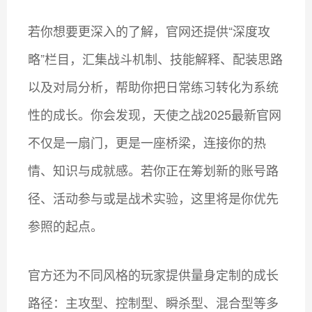
若你想要更深入的了解，官网还提供“深度攻
略”栏目，汇集战斗机制、技能解释、配装思路
以及对局分析，帮助你把日常练习转化为系统
性的成长。你会发现，天使之战2025最新官网
不仅是一扇门，更是一座桥梁，连接你的热
情、知识与成就感。若你正在筹划新的账号路
径、活动参与或是战术实验，这里将是你优先
参照的起点。
官方还为不同风格的玩家提供量身定制的成长
路径：主攻型、控制型、瞬杀型、混合型等多