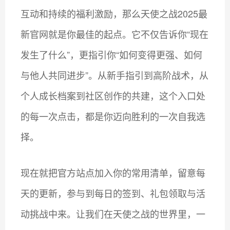
互动和持续的福利激励，那么天使之战2025最
新官网就是你最佳的起点。它不仅告诉你“现在
发生了什么”，更指引你“如何变得更强、如何
与他人共同进步”。从新手指引到高阶战术，从
个人成长档案到社区创作的共建，这个入口处
的每一次点击，都是你迈向胜利的一次自我选
择。
现在就把官方站点加入你的常用清单，留意每
天的更新，参与到每日的签到、礼包领取与活
动挑战中来。让我们在天使之战的世界里，一