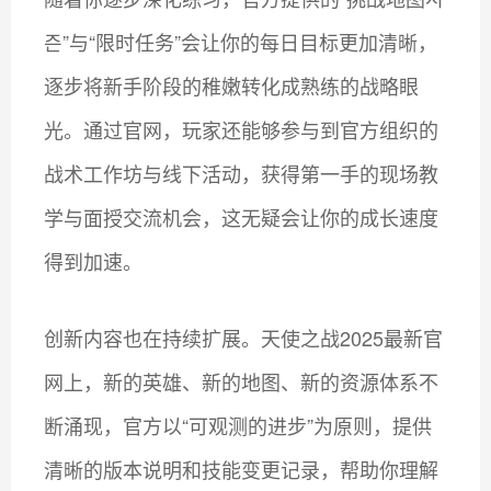
즌”与“限时任务”会让你的每日目标更加清晰，
逐步将新手阶段的稚嫩转化成熟练的战略眼
光。通过官网，玩家还能够参与到官方组织的
战术工作坊与线下活动，获得第一手的现场教
学与面授交流机会，这无疑会让你的成长速度
得到加速。
创新内容也在持续扩展。天使之战2025最新官
网上，新的英雄、新的地图、新的资源体系不
断涌现，官方以“可观测的进步”为原则，提供
清晰的版本说明和技能变更记录，帮助你理解